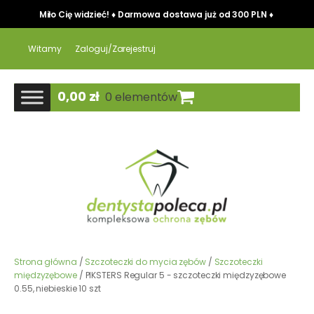
Miło Cię widzieć! ♦ Darmowa dostawa już od 300 PLN ♦
Witamy
Zaloguj/Zarejestruj
0,00
zł
0 elementów
Strona główna
/
Szczoteczki do mycia zębów
/
Szczoteczki
międzyzębowe
/ PIKSTERS Regular 5 - szczoteczki międzyzębowe
0.55, niebieskie 10 szt