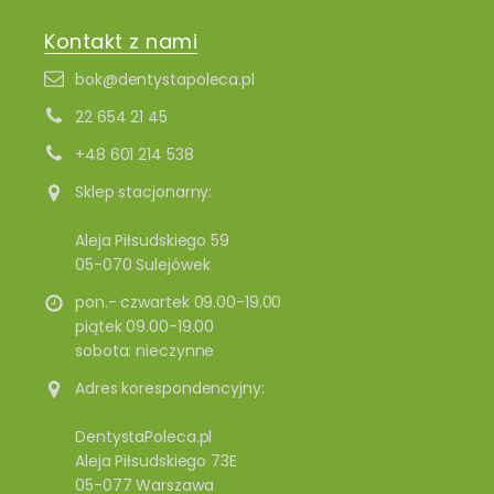
Kontakt z nami
bok@dentystapoleca.pl
22 654 21 45
+48 601 214 538
Sklep stacjonarny:
Aleja Piłsudskiego 59
05-070 Sulejówek
pon.- czwartek 09.00-19.00
piątek 09.00-19.00
sobota: nieczynne
Adres korespondencyjny:
DentystaPoleca.pl
Aleja Piłsudskiego 73E
05-077 Warszawa