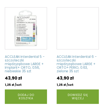
ACCLEAN Interdental 5 -
ACCLEAN Interdental 6 -
szczoteczki
szczoteczki
międzyzębowe LARGE +
międzyzębowe LARGE +
Implant+ ORTO, 0.56,
ORTO+ PERIO, 0.63,
niebieskie 35 szt
zielone 35 szt
43,90
zł
43,90
zł
/szt
/szt
1,25
zł
1,25
zł
DODAJ DO
DOWIEDZ SIĘ
KOSZYKA
WIĘCEJ