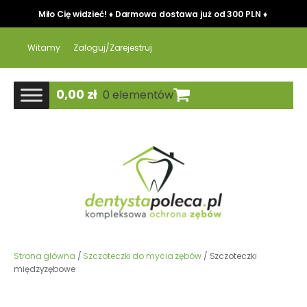
Miło Cię widzieć! ♦ Darmowa dostawa już od 300 PLN ♦
Witamy
Zaloguj/Zarejestruj
0,00
zł
0 elementów
Strona główna
/
Szczoteczki do mycia zębów
/ Szczoteczki
międzyzębowe