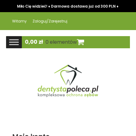
Miło Cię widzieć! ♦ Darmowa dostawa już od 300 PLN ♦
Witamy
Zaloguj/Zarejestruj
0,00
zł
0 elementów