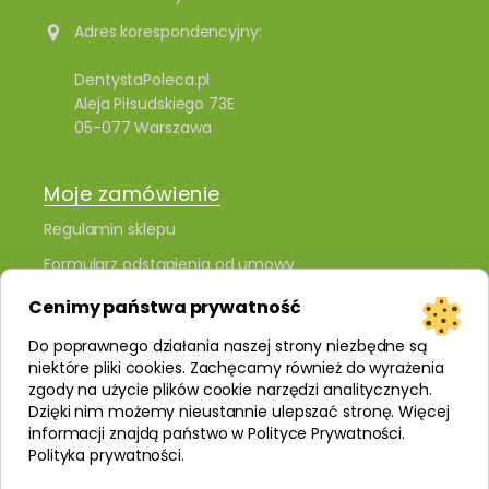
Adres korespondencyjny:
DentystaPoleca.pl
Aleja Piłsudskiego 73E
05-077 Warszawa
Moje zamówienie
Regulamin sklepu
Formularz odstąpienia od umowy
Polityka prywatności i plików cookies
Cenimy państwa prywatność
Kontakt
Do poprawnego działania naszej strony niezbędne są
niektóre pliki cookies. Zachęcamy również do wyrażenia
zgody na użycie plików cookie narzędzi analitycznych.
Dzięki nim możemy nieustannie ulepszać stronę. Więcej
informacji znajdą państwo w Polityce Prywatności.
Polityka prywatności
.