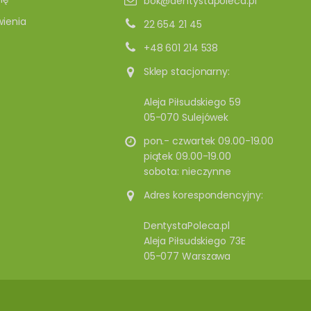
bok@dentystapoleca.pl
ienia
22 654 21 45
+48 601 214 538
Sklep stacjonarny:
Aleja Piłsudskiego 59
05-070 Sulejówek
pon.- czwartek 09.00-19.00
piątek 09.00-19.00
sobota: nieczynne
Adres korespondencyjny:
DentystaPoleca.pl
Aleja Piłsudskiego 73E
05-077 Warszawa