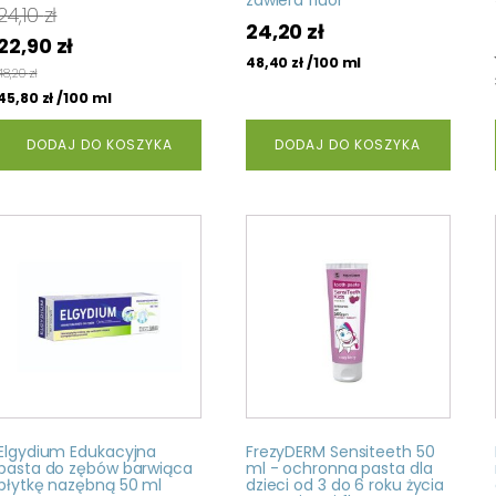
24,10
zł
24,20
zł
Pierwotna
Aktualna
22,90
zł
/100 ml
48,40
zł
cena
cena
48,20
zł
wynosiła:
wynosi:
/100 ml
45,80
zł
24,10 zł.
22,90 zł.
DODAJ DO KOSZYKA
DODAJ DO KOSZYKA
Elgydium Edukacyjna
FrezyDERM Sensiteeth 50
pasta do zębów barwiąca
ml - ochronna pasta dla
płytkę nazębną 50 ml
dzieci od 3 do 6 roku życia