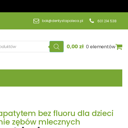
bok@dentystapoleca.pl
601 214 538
a
0,00
zł
0 elementów
patytem bez fluoru dla dzieci
enie zębów mlecznych