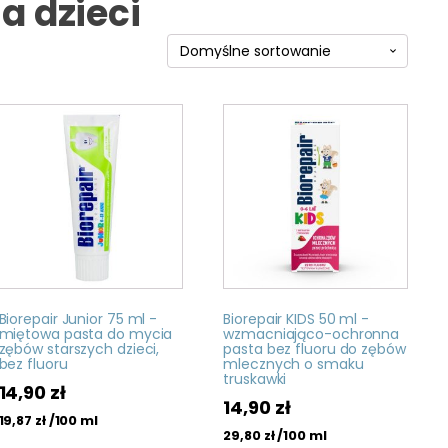
a dzieci
Biorepair Junior 75 ml -
Biorepair KIDS 50 ml -
miętowa pasta do mycia
wzmacniająco-ochronna
zębów starszych dzieci,
pasta bez fluoru do zębów
bez fluoru
mlecznych o smaku
truskawki
14,90
zł
14,90
zł
/100 ml
19,87
zł
/100 ml
29,80
zł