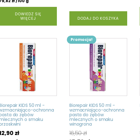
/100 g
79,82
zł
DOWIEDZ SIĘ
WIĘCEJ
DODAJ DO KOSZYKA
Promocja!
Biorepair KIDS 50 ml -
Biorepair KIDS 50 ml -
wzmacniająco-ochronna
wzmacniająco-ochronna
pasta do zębów
pasta do zębów
mlecznych o smaku
mlecznych o smaku
brzoskwini
winogrona
12,90
zł
16,50
zł