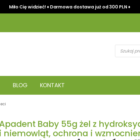
Miło Cię widzieć! ♦ Darmowa dostawa już od 300 PLN ♦
Wyszukiwark
produktów
BLOG
KONTAKT
eci
Apadent Baby 55g żel z hydroksya
i niemowląt, ochrona i wzmocni