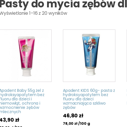
Pasty do mycia zębów dl
Wyświetlanie 1–16 z 20 wyników
Apadent Baby 55g żel z
Apadent KIDS 60g- pasta z
hydroksyapatytem bez
hydroksyapatytem bez
fluoru dla dzieci i
fluoru dla dzieci
niemowląt, ochrona i
wzmacniająca szkliwo
wzmocnienie zębów
zębów
mlecznych
46,80
zł
43,90
zł
/100 g
78,00
zł