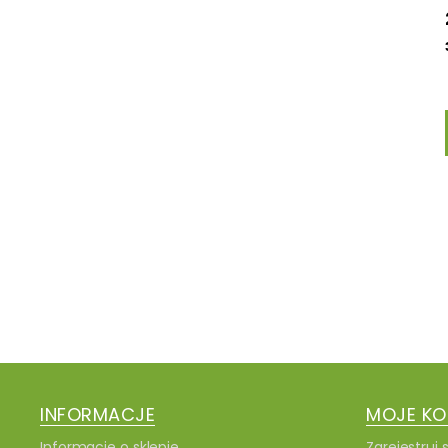
INFORMACJE
MOJE K
Informacje o sklepie
Zarejestruj s