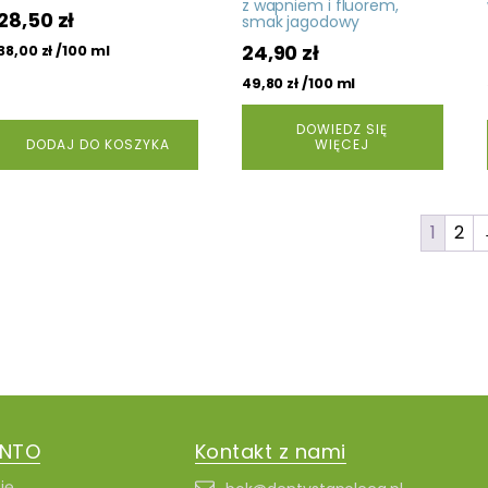
z wapniem i fluorem,
28,50
zł
smak jagodowy
24,90
zł
/100 ml
38,00
zł
/100 ml
49,80
zł
DOWIEDZ SIĘ
DODAJ DO KOSZYKA
WIĘCEJ
1
2
ONTO
Kontakt z nami
ię