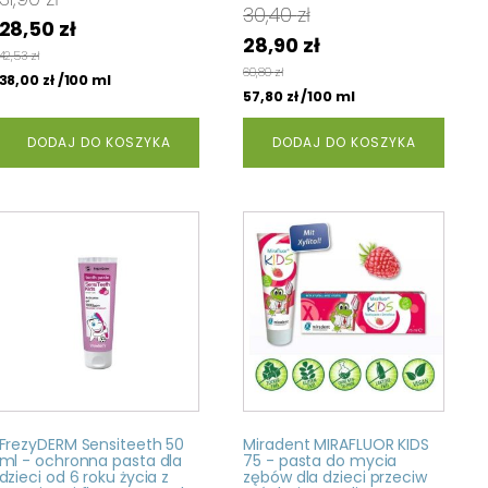
30,40
zł
Pierwotna
Aktualna
28,50
zł
Pierwotna
Aktualna
28,90
zł
cena
cena
42,53
zł
cena
cena
60,80
zł
wynosiła:
wynosi:
/100 ml
38,00
zł
wynosiła:
wynosi:
/100 ml
57,80
zł
31,90 zł.
28,50 zł.
30,40 zł.
28,90 zł.
DODAJ DO KOSZYKA
DODAJ DO KOSZYKA
FrezyDERM Sensiteeth 50
Miradent MIRAFLUOR KIDS
ml - ochronna pasta dla
75 - pasta do mycia
dzieci od 6 roku życia z
zębów dla dzieci przeciw