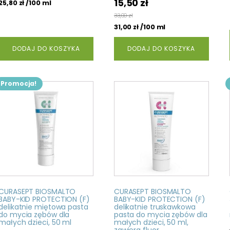
Pierwotna
Aktualna
15,50
zł
/100 ml
25,80
zł
cena
cena
33,00
zł
wynosiła:
wynosi:
/100 ml
31,00
zł
16,50 zł.
15,50 zł.
DODAJ DO KOSZYKA
DODAJ DO KOSZYKA
Promocja!
CURASEPT BIOSMALTO
CURASEPT BIOSMALTO
BABY-KID PROTECTION (F)
BABY-KID PROTECTION (F)
delikatnie miętowa pasta
delikatnie truskawkowa
do mycia zębów dla
pasta do mycia zębów dla
małych dzieci, 50 ml
małych dzieci, 50 ml,
zawiera fluor