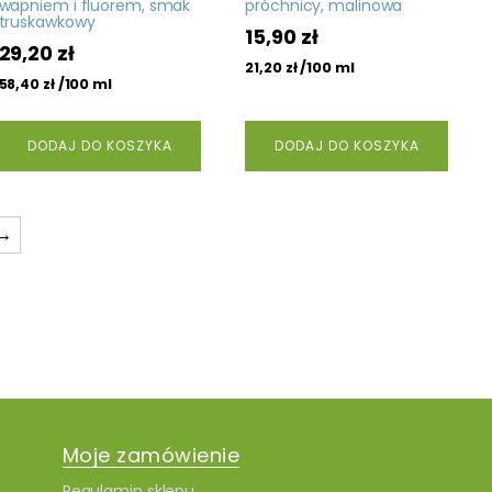
wapniem i fluorem, smak
próchnicy, malinowa
truskawkowy
15,90
zł
29,20
zł
/100 ml
21,20
zł
/100 ml
58,40
zł
DODAJ DO KOSZYKA
DODAJ DO KOSZYKA
→
Moje zamówienie
Regulamin sklepu