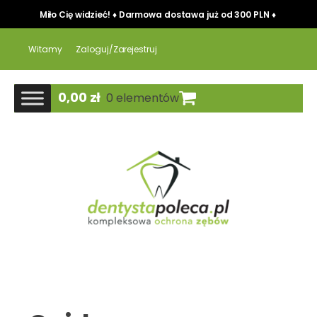
Miło Cię widzieć! ♦ Darmowa dostawa już od 300 PLN ♦
Witamy
Zaloguj/Zarejestruj
0,00
zł
0 elementów