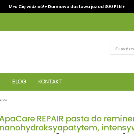
Miło Cię widzieć! ♦ Darmowa dostawa już od 300 PLN ♦
Wyszukiwark
produktów
BLOG
KONTAKT
zieci
ApaCare REPAIR pasta do reminera
nanohydroksyapatytem, intensyw