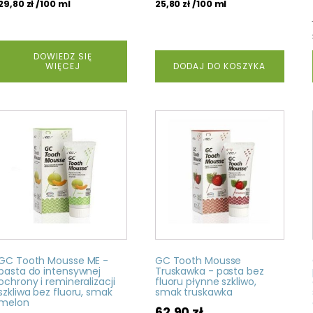
/100 ml
/100 ml
29,80
zł
25,80
zł
DOWIEDZ SIĘ
WIĘCEJ
DODAJ DO KOSZYKA
GC Tooth Mousse ME -
GC Tooth Mousse
pasta do intensywnej
Truskawka - pasta bez
ochrony i remineralizacji
fluoru płynne szkliwo,
szkliwa bez fluoru, smak
smak truskawka
melon
62,90
zł