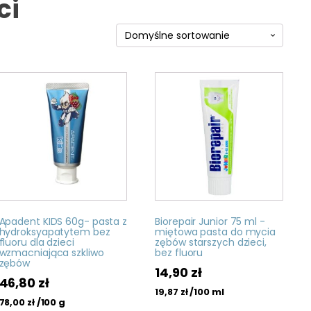
ci
Apadent KIDS 60g- pasta z
Biorepair Junior 75 ml -
hydroksyapatytem bez
miętowa pasta do mycia
fluoru dla dzieci
zębów starszych dzieci,
wzmacniająca szkliwo
bez fluoru
zębów
14,90
zł
46,80
zł
/100 ml
19,87
zł
/100 g
78,00
zł