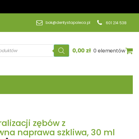
bok@dentystapoleca.pl
601 214 538
a
0,00
zł
0 elementów
lizacji zębów z
na naprawa szkliwa, 30 ml