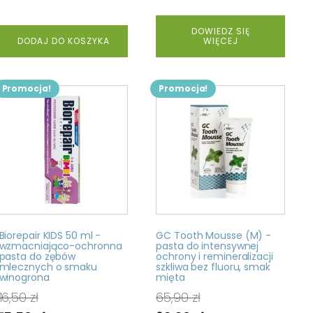
DOWIEDZ SIĘ
DODAJ DO KOSZYKA
WIĘCEJ
Promocja!
Promocja!
Biorepair KIDS 50 ml -
GC Tooth Mousse (M) -
wzmacniająco-ochronna
pasta do intensywnej
pasta do zębów
ochrony i remineralizacji
mlecznych o smaku
szkliwa bez fluoru, smak
winogrona
mięta
16,50
zł
65,90
zł