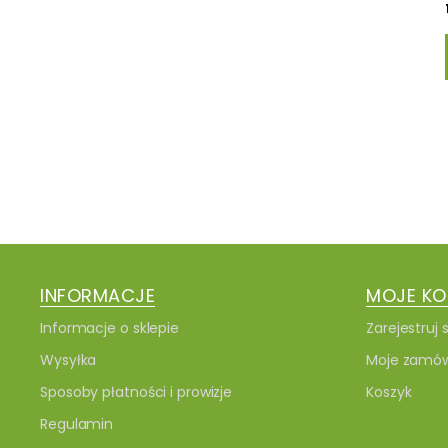
INFORMACJE
MOJE K
Informacje o sklepie
Zarejestruj s
Wysyłka
Moje zamów
Sposoby płatności i prowizje
Koszyk
Regulamin