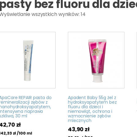
pasty bez fluoru dla dzie
Wyświetlanie wszystkich wyników: 14
ApaCare REPAIR pasta do
Apadent Baby 55g żel z
remineralizacji zębów z
hydroksyapatytem bez
nanohydroksyapatytem,
fluoru dla dzieci i
intensywna naprawa
niemowląt, ochrona i
szkliwa, 30 ml
wzmocnienie zębów
mlecznych
42,70
zł
43,90
zł
/100 ml
142,33
zł