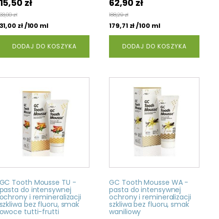
Pierwotna
Aktualna
Pierwotna
Aktualna
15,50
zł
62,90
zł
cena
cena
cena
cena
33,00
zł
188,29
zł
wynosiła:
wynosi:
wynosiła:
wynosi:
/100 ml
/100 ml
31,00
zł
179,71
zł
16,50 zł.
15,50 zł.
65,90 zł.
62,90 zł.
DODAJ DO KOSZYKA
DODAJ DO KOSZYKA
GC Tooth Mousse TU -
GC Tooth Mousse WA -
pasta do intensywnej
pasta do intensywnej
ochrony i remineralizacji
ochrony i remineralizacji
szkliwa bez fluoru, smak
szkliwa bez fluoru, smak
owoce tutti-frutti
waniliowy