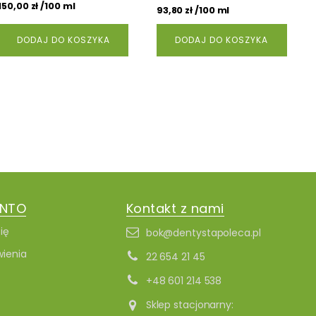
wynosiła:
wynosi:
/100 ml
150,00
zł
/100 ml
93,80
zł
24,50 zł.
22,50 zł.
DODAJ DO KOSZYKA
DODAJ DO KOSZYKA
ONTO
Kontakt z nami
ię
bok@dentystapoleca.pl
ienia
22 654 21 45
+48 601 214 538
Sklep stacjonarny: