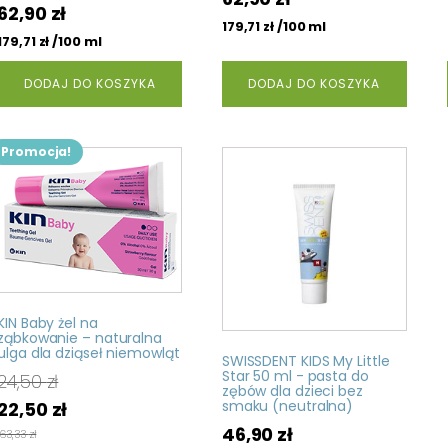
62,90
zł
/100 ml
179,71
zł
/100 ml
179,71
zł
DODAJ DO KOSZYKA
DODAJ DO KOSZYKA
Promocja!
KIN Baby żel na
ząbkowanie – naturalna
ulga dla dziąseł niemowląt
SWISSDENT KIDS My Little
Star 50 ml - pasta do
24,50
zł
zębów dla dzieci bez
Pierwotna
Aktualna
smaku (neutralna)
22,50
zł
cena
cena
46,90
zł
163,33
zł