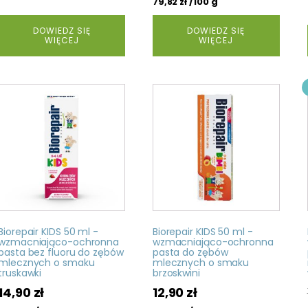
/100 g
79,82
zł
DOWIEDZ SIĘ
DOWIEDZ SIĘ
WIĘCEJ
WIĘCEJ
Biorepair KIDS 50 ml -
Biorepair KIDS 50 ml -
wzmacniająco-ochronna
wzmacniająco-ochronna
pasta bez fluoru do zębów
pasta do zębów
mlecznych o smaku
mlecznych o smaku
truskawki
brzoskwini
14,90
zł
12,90
zł