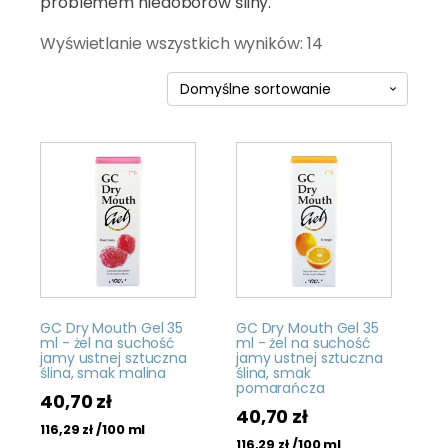
problemem niedoborów śliny.
Wyświetlanie wszystkich wyników: 14
GC Dry Mouth Gel 35
GC Dry Mouth Gel 35
ml - żel na suchość
ml - żel na suchość
jamy ustnej sztuczna
jamy ustnej sztuczna
ślina, smak malina
ślina, smak
pomarańcza
40,70
zł
40,70
zł
/100 ml
116,29
zł
/100 ml
116,29
zł