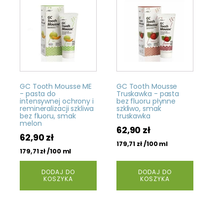
GC Tooth Mousse ME
GC Tooth Mousse
- pasta do
Truskawka - pasta
intensywnej ochrony i
bez fluoru płynne
remineralizacji szkliwa
szkliwo, smak
bez fluoru, smak
truskawka
melon
62,90
zł
62,90
zł
/100 ml
179,71
zł
/100 ml
179,71
zł
DODAJ DO
DODAJ DO
KOSZYKA
KOSZYKA