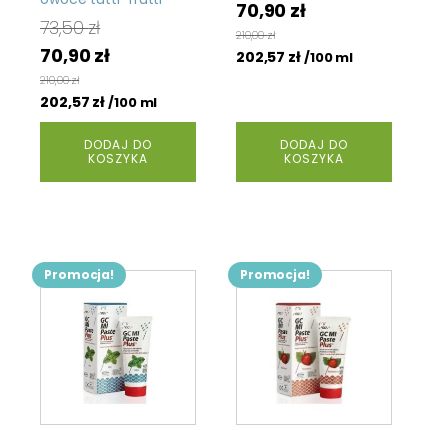
Pierwotna
Aktualna
70,90
zł
73,50
zł
cena
cena
210,00
zł
Pierwotna
Aktualna
70,90
zł
wynosiła:
202,57
zł
wynosi:
/100 ml
cena
cena
73,50 zł.
70,90 zł.
210,00
zł
wynosiła:
202,57
zł
wynosi:
/100 ml
73,50 zł.
70,90 zł.
DODAJ DO
DODAJ DO
KOSZYKA
KOSZYKA
Promocja!
Promocja!