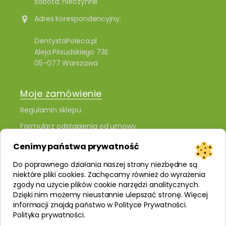
sobota: nieczynne
Adres korespondencyjny:
DentystaPoleca.pl
Aleja Piłsudskiego 73E
05-077 Warszawa
Moje zamówienie
Regulamin sklepu
Formularz odstąpienia od umowy
Polityka prywatności i plików cookies
Cenimy państwa prywatność
Kontakt
Do poprawnego działania naszej strony niezbędne są
niektóre pliki cookies. Zachęcamy również do wyrażenia
zgody na użycie plików cookie narzędzi analitycznych.
Dzięki nim możemy nieustannie ulepszać stronę. Więcej
informacji znajdą państwo w Polityce Prywatności.
Polityka prywatności
.