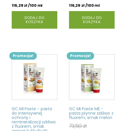
/100 ml
/100 ml
116,29
zł
116,29
zł
DODAJ DO
DODAJ DO
KOSZYKA
KOSZYKA
Promocja!
Promocja!
GC MI Paste - pasta
GC MI Paste ME -
do intensywnej
pasta płynne szkliwo z
ochrony i
fluorem, smak melon
remineralizacji szkliwa
73,50
zł
z fluorem, smak
owoce tutti-frutti