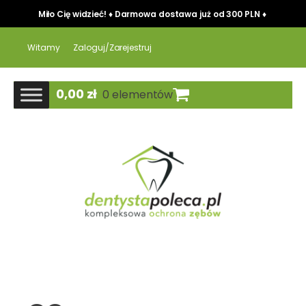
Miło Cię widzieć! ♦ Darmowa dostawa już od 300 PLN ♦
Witamy
Zaloguj/Zarejestruj
0,00
zł
0 elementów