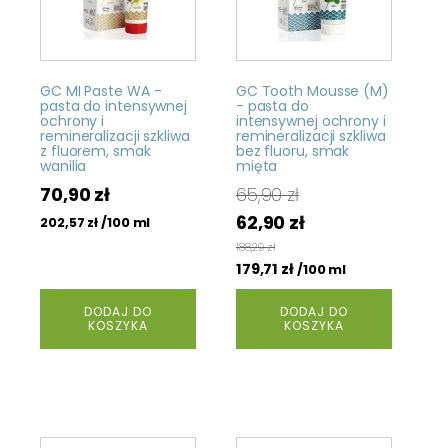
GC MI Paste WA -
GC Tooth Mousse (M)
pasta do intensywnej
- pasta do
ochrony i
intensywnej ochrony i
remineralizacji szkliwa
remineralizacji szkliwa
z fluorem, smak
bez fluoru, smak
wanilia
mięta
70,90
zł
65,90
zł
Pierwotna
Aktualna
62,90
zł
/100 ml
202,57
zł
cena
cena
188,29
zł
wynosiła:
179,71
zł
wynosi:
/100 ml
65,90 zł.
62,90 zł.
DODAJ DO
DODAJ DO
KOSZYKA
KOSZYKA