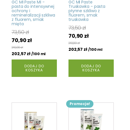
GC MI Paste MI -
GC MI Paste
pasta do intensywnej
Truskawka - pasta
ochrony i
płynne szkliwo z
remineralizacji szkliwa
fluorem, smak
z fluorem, smak
truskawka
mięta
73,50
zł
73,50
zł
Pierwotna
Aktualna
70,90
zł
Pierwotna
Aktualna
70,90
zł
cena
cena
210,00
zł
cena
cena
210,00
zł
wynosiła:
202,57
zł
wynosi:
/100 ml
wynosiła:
202,57
zł
wynosi:
/100 ml
73,50 zł.
70,90 zł.
73,50 zł.
70,90 zł.
DODAJ DO
DODAJ DO
KOSZYKA
KOSZYKA
Promocja!