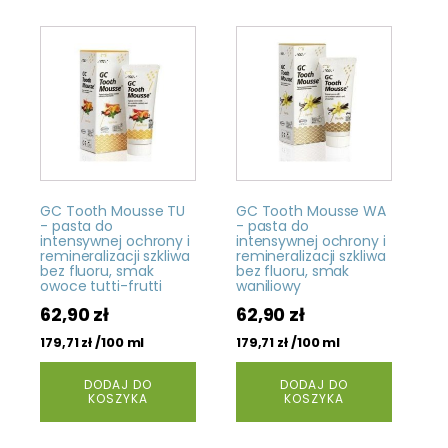
GC Tooth Mousse TU
GC Tooth Mousse WA
- pasta do
- pasta do
intensywnej ochrony i
intensywnej ochrony i
remineralizacji szkliwa
remineralizacji szkliwa
bez fluoru, smak
bez fluoru, smak
owoce tutti-frutti
waniliowy
62,90
zł
62,90
zł
/100 ml
/100 ml
179,71
zł
179,71
zł
DODAJ DO
DODAJ DO
KOSZYKA
KOSZYKA