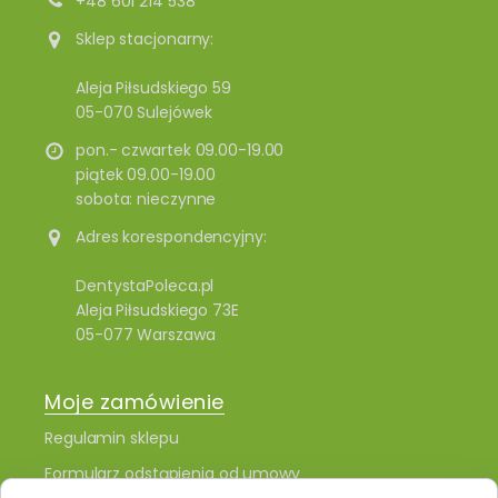
+48 601 214 538
Sklep stacjonarny:
Aleja Piłsudskiego 59
05-070 Sulejówek
pon.- czwartek 09.00-19.00
piątek 09.00-19.00
sobota: nieczynne
Adres korespondencyjny:
DentystaPoleca.pl
Aleja Piłsudskiego 73E
05-077 Warszawa
Moje zamówienie
Regulamin sklepu
Formularz odstąpienia od umowy