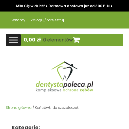
Miło Cię widzieć! ♦ Darmowa dostawa już od 300 PLN ♦
Witamy
Zaloguj/Zarejestruj
0,00
zł
0 elementów
Strona główna
/ Końcówki do szczoteczek
Kategorie: