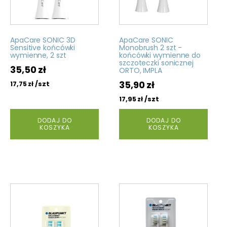
ApaCare SONIC 3D
ApaCare SONIC
Sensitive końcówki
Monobrush 2 szt -
wymienne, 2 szt
końcówki wymienne do
szczoteczki sonicznej
35,50
zł
ORTO, IMPLA
35,90
zł
/szt
17,75
zł
/szt
17,95
zł
DODAJ DO
DODAJ DO
KOSZYKA
KOSZYKA