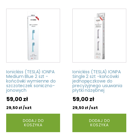
Ionickiss (TESLA) IONPA
Ionickiss (TESLA) IONPA
Medium Blue 2 szt -
Single 2 szt -końcówki
końcówki wymienne do
jednopęczkowe do
szczoteczek soniczno-
precyzyjnego usuwania
jonowych
płytki nazębnej
59,00
zł
59,00
zł
/szt
/szt
29,50
zł
29,50
zł
DODAJ DO
DODAJ DO
KOSZYKA
KOSZYKA