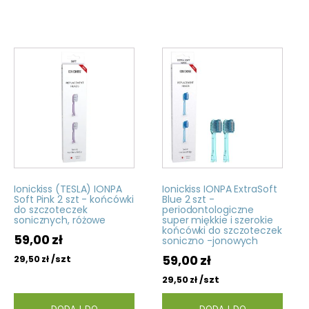
Ionickiss (TESLA) IONPA
Ionickiss IONPA ExtraSoft
Soft Pink 2 szt - końcówki
Blue 2 szt -
do szczoteczek
periodontologiczne
sonicznych, różowe
super miękkie i szerokie
końcówki do szczoteczek
59,00
zł
soniczno -jonowych
59,00
zł
/szt
29,50
zł
/szt
29,50
zł
DODAJ DO
DODAJ DO