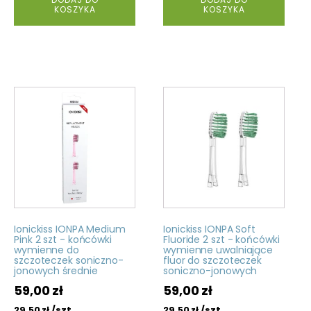
KOSZYKA
KOSZYKA
Ionickiss IONPA Medium
Ionickiss IONPA Soft
Pink 2 szt - końcówki
Fluoride 2 szt - końcówki
wymienne do
wymienne uwalniające
szczoteczek soniczno-
fluor do szczoteczek
jonowych średnie
soniczno-jonowych
59,00
zł
59,00
zł
/szt
/szt
29,50
zł
29,50
zł