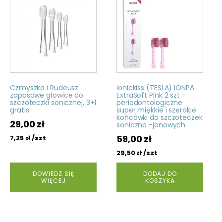
Czmyszka i Rudeusz
Ionickiss (TESLA) IONPA
zapasowe głowice do
ExtraSoft Pink 2 szt -
szczoteczki sonicznej, 3+1
periodontologiczne
gratis
super miękkie i szerokie
końcówki do szczoteczek
29,00
zł
soniczno -jonowych
59,00
zł
/szt
7,25
zł
/szt
29,50
zł
DOWIEDZ SIĘ
DODAJ DO
WIĘCEJ
KOSZYKA