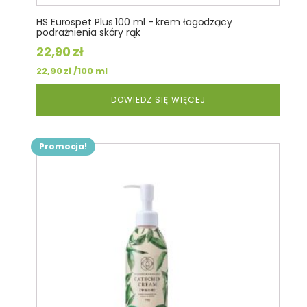
HS Eurospet Plus 100 ml - krem łagodzący
podrażnienia skóry rąk
22,90
zł
/100 ml
22,90
zł
DOWIEDZ SIĘ WIĘCEJ
Promocja!