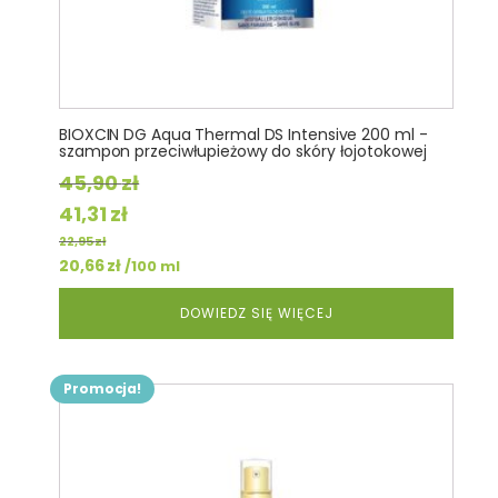
BIOXCIN DG Aqua Thermal DS Intensive 200 ml -
szampon przeciwłupieżowy do skóry łojotokowej
45,90
zł
Pierwotna
Aktualna
41,31
zł
cena
cena
22,95
zł
wynosiła:
20,66
zł
wynosi:
/100 ml
45,90 zł.
41,31 zł.
DOWIEDZ SIĘ WIĘCEJ
Promocja!