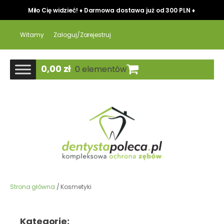
Miło Cię widzieć! ♦ Darmowa dostawa już od 300 PLN ♦
Witamy
Zaloguj/Zarejestruj
0,00
zł
0 elementów
Strona główna
/ Kosmetyki
Kategorie: