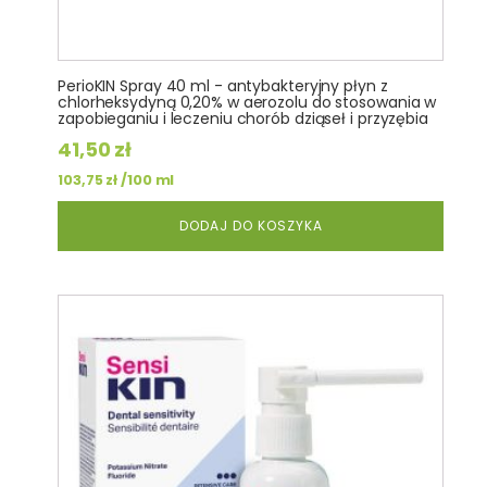
PerioKIN Spray 40 ml - antybakteryjny płyn z
chlorheksydyną 0,20% w aerozolu do stosowania w
zapobieganiu i leczeniu chorób dziąseł i przyzębia
41,50
zł
/100 ml
103,75
zł
DODAJ DO KOSZYKA