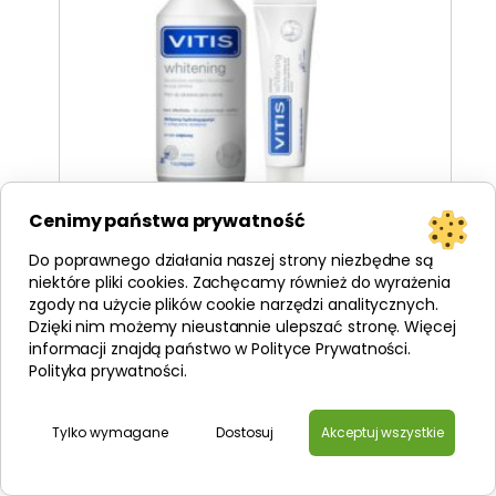
Cenimy państwa prywatność
Do poprawnego działania naszej strony niezbędne są
niektóre pliki cookies. Zachęcamy również do wyrażenia
zgody na użycie plików cookie narzędzi analitycznych.
VITIS Whitening SET 600ml - zestaw wybielajacy do
codziennej pielęgnacji zębów i jamy ustnej, pasta i
Dzięki nim możemy nieustannie ulepszać stronę. Więcej
płyn
informacji znajdą państwo w Polityce Prywatności.
56,50
zł
Polityka prywatności
.
/100 ml
9,42
zł
Tylko wymagane
Dostosuj
Akceptuj wszystkie
DODAJ DO KOSZYKA