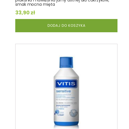
płukania i nawilżania jamy ustnej dla cukrzyków,
smak mocna mięta
33,90
zł
DODAJ DO KOSZYKA