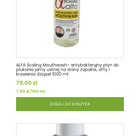
ALFA Scaling Mouthwash- antybakteryjny płyn do
płukania jamy ustnej na stany zapalne, afty i
krawienia dziąseł 1000 ml
79,00
zł
/100 ml
7,90
zł
DODAJ DO KOSZYKA