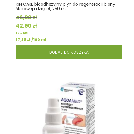
KIN CARE bioadhezyjny płyn do regeneracji błony
śluzowej i dziąseł, 250 ml
46,90
zł
Pierwotna
Aktualna
42,90
zł
cena
cena
18,76
zł
wynosiła:
17,16
zł
wynosi:
/100 ml
46,90 zł.
42,90 zł.
DODAJ DO KOSZYKA