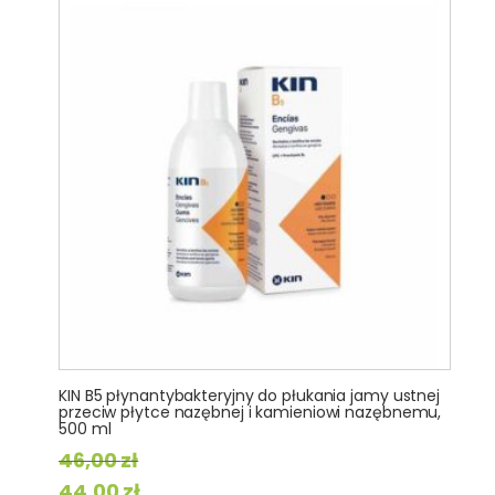
KIN B5 płynantybakteryjny do płukania jamy ustnej
przeciw płytce nazębnej i kamieniowi nazębnemu,
500 ml
46,00
zł
Pierwotna
Aktualna
44,00
zł