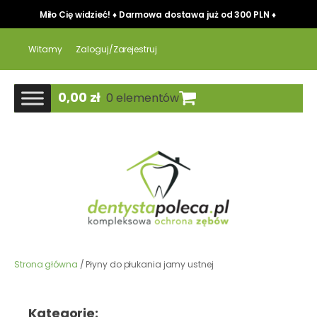
Miło Cię widzieć! ♦ Darmowa dostawa już od 300 PLN ♦
Witamy
Zaloguj/Zarejestruj
0,00
zł
0 elementów
Strona główna
/ Płyny do płukania jamy ustnej
Kategorie: