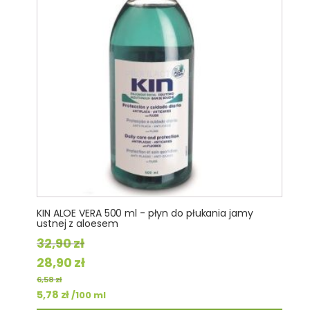
KIN ALOE VERA 500 ml - płyn do płukania jamy
ustnej z aloesem
32,90
zł
Pierwotna
Aktualna
28,90
zł
cena
cena
6,58
zł
wynosiła:
5,78
zł
wynosi:
/100 ml