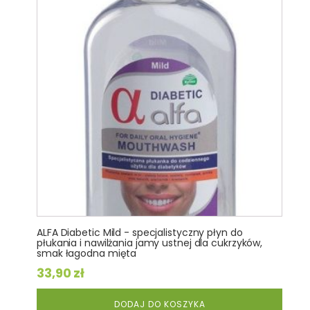
ALFA Diabetic Mild - specjalistyczny płyn do
płukania i nawilżania jamy ustnej dla cukrzyków,
smak łagodna mięta
33,90
zł
DODAJ DO KOSZYKA