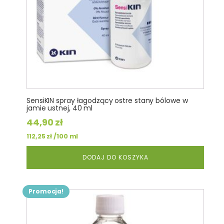
SensiKIN spray łagodzący ostre stany bólowe w
jamie ustnej, 40 ml
44,90
zł
/100 ml
112,25
zł
DODAJ DO KOSZYKA
Promocja!