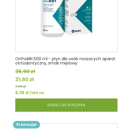
OrthoKIN 500 ml - płyn dla osób noszacych aparat
otrtodontyczny, smak miętowy
36,90
zł
Pierwotna
Aktualna
31,90
zł
cena
cena
7,38
zł
wynosiła:
6,38
zł
wynosi:
/100 ml
36,90 zł.
31,90 zł.
DODAJ DO KOSZYKA
Promocja!