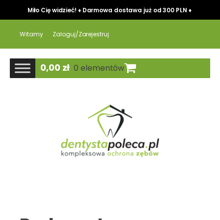
Miło Cię widzieć! ♦ Darmowa dostawa już od 300 PLN ♦
Witamy
Zaloguj/Zarejestruj
0,00
zł
0 elementów