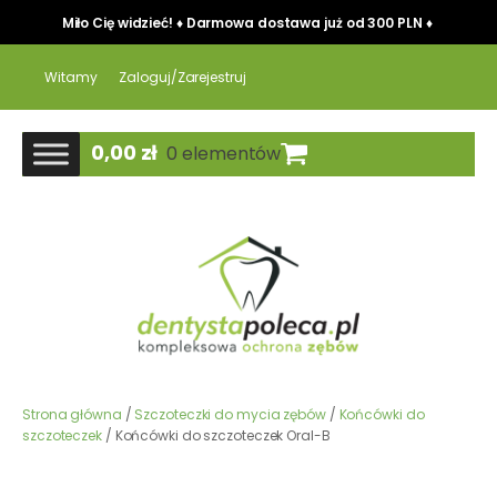
Miło Cię widzieć! ♦ Darmowa dostawa już od 300 PLN ♦
Witamy
Zaloguj/Zarejestruj
0,00
zł
0 elementów
Strona główna
/
Szczoteczki do mycia zębów
/
Końcówki do
szczoteczek
/ Końcówki do szczoteczek Oral-B