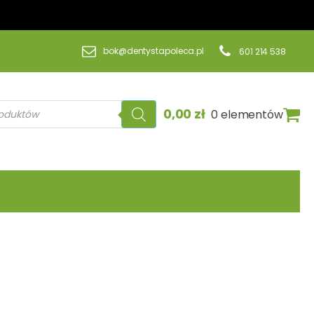
bok@dentystapoleca.pl
601 214 538
a
0,00
zł
0 elementów