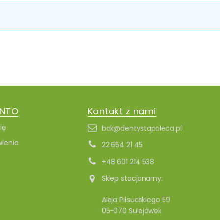
ONTO
Kontakt z nami
ię
bok@dentystapoleca.pl
ienia
22 654 21 45
+48 601 214 538
Sklep stacjonarny:
Aleja Piłsudskiego 59
05-070 Sulejówek