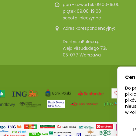
pon.- czwartek 09.00-19.00
piątek 09.00-19.00
sobota: nieczynne
Adres korespondencyjny:
DentystaPoleca.pl
Aleja Piłsudskiego 73E
05-077 Warszawa
Cen
Do p
pliki
plikó
nieus
w Pol
T