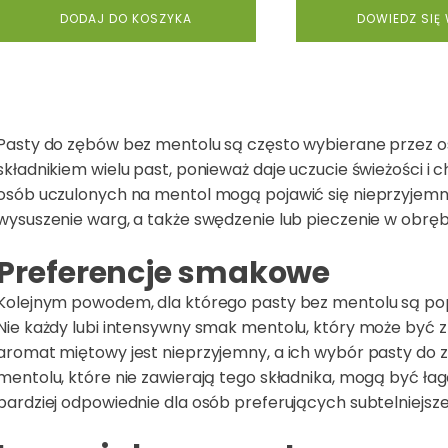
DODAJ DO KOSZYKA
DOWIEDZ SIĘ
Pasty do zębów bez mentolu są często wybierane przez os
składnikiem wielu past, ponieważ daje uczucie świeżości i
osób uczulonych na mentol mogą pojawić się nieprzyjemne 
wysuszenie warg, a także swędzenie lub pieczenie w obrębi
Preferencje smakowe
Kolejnym powodem, dla którego pasty bez mentolu są pop
Nie każdy lubi intensywny smak mentolu, który może być z
aromat miętowy jest nieprzyjemny, a ich wybór pasty do z
mentolu, które nie zawierają tego składnika, mogą być łago
bardziej odpowiednie dla osób preferujących subtelniejs