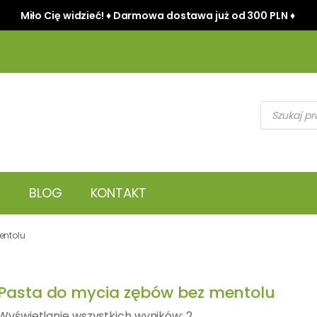
Miło Cię widzieć! ♦ Darmowa dostawa już od 300 PLN ♦
Wyszukiwark
produktów
BLOG
KONTAKT
entolu
Pasta do mycia zębów bez mentolu
Wyświetlanie wszystkich wyników: 2