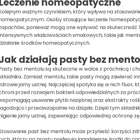
Leczenie homeopatyczne
Kolejnym ważnym czynnikiem, który wpływa na stosowanie
homeopatycznym. Osoby stosujące leczenie homeopatycz
zapachów, ponieważ mogą one wpływać na skuteczność lek
intensywnych właściwościach smakowych, takie jak ment
działanie środków homeopatycznych.
Jak działają pasty bez mento
Pasty bez mentolu są skuteczne w walce z próchnicą i c
składnika. Zamiast mentolu, takie pasty mogą zawierać i
zdrowie jamy ustnej. Najczęściej spotyka się w nich fluor, 
chroni przed rozwojem bakterii odpowiedzialnych za pró
wspomagają usuwanie płytki nazębnej oraz ekstrakty roślinn
łagodząco i przeciwzapalnie na dziąsła. Dzięki tym skład
higienie jamy ustnej, zapewniając odpowiednią ochronę 
Stosowanie past bez mentolu może przynieść korzyści zdro
tych, którzy po prostu preferują łagodniejsze środki do cod