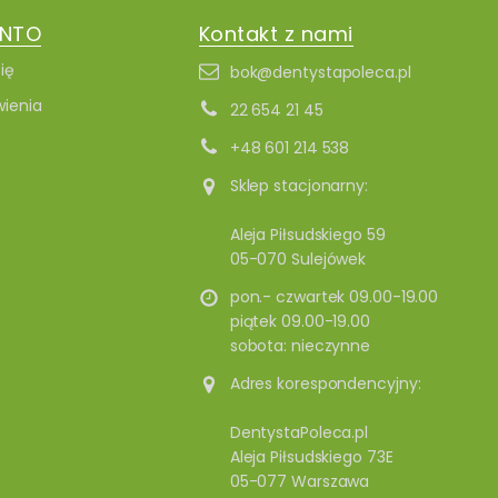
ONTO
Kontakt z nami
ię
bok@dentystapoleca.pl
ienia
22 654 21 45
+48 601 214 538
Sklep stacjonarny:
Aleja Piłsudskiego 59
05-070 Sulejówek
pon.- czwartek 09.00-19.00
piątek 09.00-19.00
sobota: nieczynne
Adres korespondencyjny:
DentystaPoleca.pl
Aleja Piłsudskiego 73E
05-077 Warszawa