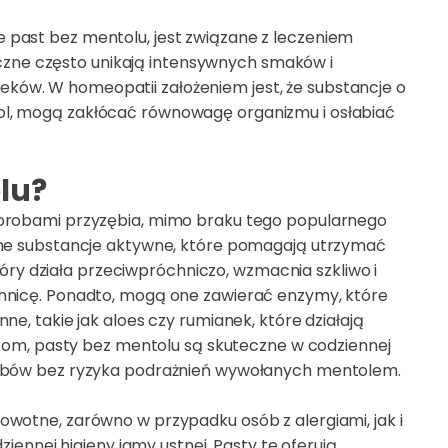
 past bez mentolu, jest związane z leczeniem
ne często unikają intensywnych smaków i
ów. W homeopatii założeniem jest, że substancje o
ol, mogą zakłócać równowagę organizmu i osłabiać
lu?
horobami przyzębia, mimo braku tego popularnego
nne substancje aktywne, które pomagają utrzymać
który działa przeciwpróchniczo, wzmacnia szkliwo i
chnicę. Ponadto, mogą one zawierać enzymy, które
e, takie jak aloes czy rumianek, które działają
nikom, pasty bez mentolu są skuteczne w codziennej
zębów bez ryzyka podrażnień wywołanych mentolem.
wotne, zarówno w przypadku osób z alergiami, jak i
ziennej higieny jamy ustnej. Pasty te oferują