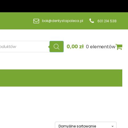
bok@dentystapoleca.pl
601 214 538
a
0,00
zł
0 elementów