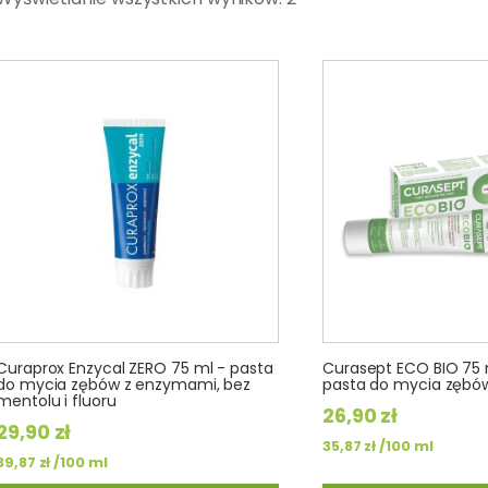
Curaprox Enzycal ZERO 75 ml - pasta
Curasept ECO BIO 75 
do mycia zębów z enzymami, bez
pasta do mycia zębó
mentolu i fluoru
26,90
zł
29,90
zł
/100 ml
35,87
zł
/100 ml
39,87
zł