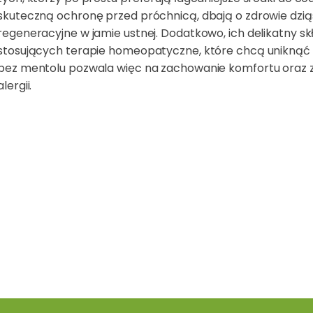
skuteczną ochronę przed próchnicą, dbają o zdrowie dzią
regeneracyjne w jamie ustnej. Dodatkowo, ich delikatny sk
stosujących terapie homeopatyczne, które chcą unikną
bez mentolu pozwala więc na zachowanie komfortu oraz zd
alergii.