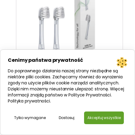
Cenimy państwa prywatność
Ionickiss/TESLA IONPA Soft Kids 2 szt - miękkie
końcówki do mycia zębów dla dzieci 4+
Do poprawnego działania naszej strony niezbędne są
niektóre pliki cookies. Zachęcamy również do wyrażenia
59,00
zł
zgody na użycie plików cookie narzędzi analitycznych.
/szt
29,50
zł
Dzięki nim możemy nieustannie ulepszać stronę. Więcej
informacji znajdą państwo w Polityce Prywatności.
DODAJ DO KOSZYKA
Polityka prywatności
.
Tylko wymagane
Dostosuj
Akceptuj wszystkie