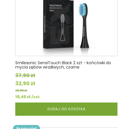
Smilesonic SensiTouch Black 2 szt - końcówki do
mycia zębów wrażliwych, czarne
37,90
zł
Pierwotna
Aktualna
32,90
zł
cena
cena
18,95
zł
wynosiła:
16,45
zł
wynosi:
/szt
37,90 zł.
32,90 zł.
DODAJ DO KOSZYKA
Promocja!