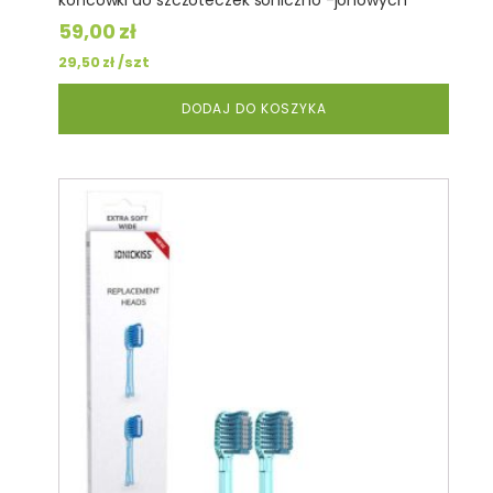
końcówki do szczoteczek soniczno -jonowych
59,00
zł
/szt
29,50
zł
DODAJ DO KOSZYKA