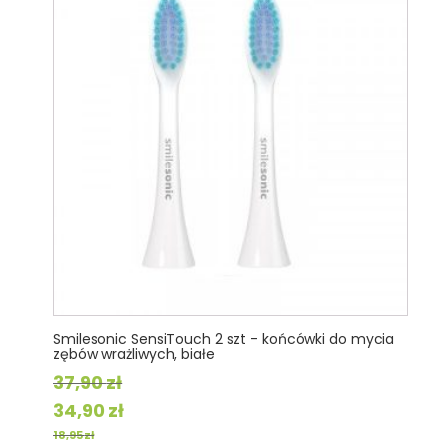
Smilesonic SensiTouch 2 szt - końcówki do mycia
zębów wrażliwych, białe
37,90
zł
Pierwotna
Aktualna
34,90
zł
cena
cena
18,95
zł