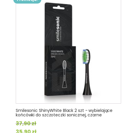
Smilesonic ShinyWhite Black 2 szt - wybielające
końcówki do szczoteczki sonicznej, czarne
37,90
zł
Pierwotna
Aktualna
35,90
zł