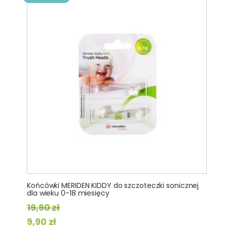
Końcówki MERIDEN KIDDY do szczoteczki sonicznej
dla wieku 0-18 miesięcy
19,90
zł
Pierwotna
Aktualna
9,90
zł