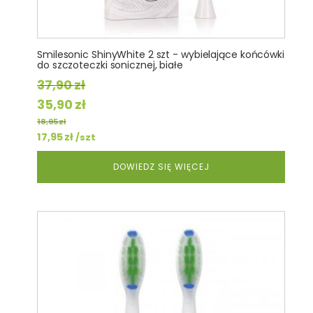
Smilesonic ShinyWhite 2 szt - wybielające końcówki
do szczoteczki sonicznej, białe
37,90
zł
Pierwotna
Aktualna
35,90
zł
cena
cena
18,95
zł
wynosiła:
17,95
zł
wynosi:
/szt
37,90 zł.
35,90 zł.
DOWIEDZ SIĘ WIĘCEJ