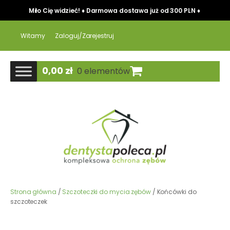
Miło Cię widzieć! ♦ Darmowa dostawa już od 300 PLN ♦
Witamy
Zaloguj/Zarejestruj
0,00
zł
0 elementów
Strona główna
/
Szczoteczki do mycia zębów
/ Końcówki do
szczoteczek