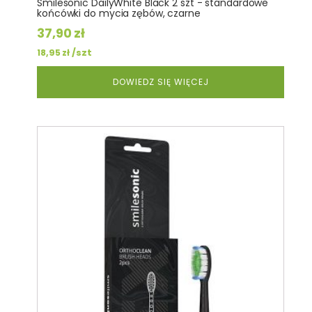
Smilesonic DailyWhite Black 2 szt - standardowe
końcówki do mycia zębów, czarne
37,90
zł
/szt
18,95
zł
DOWIEDZ SIĘ WIĘCEJ