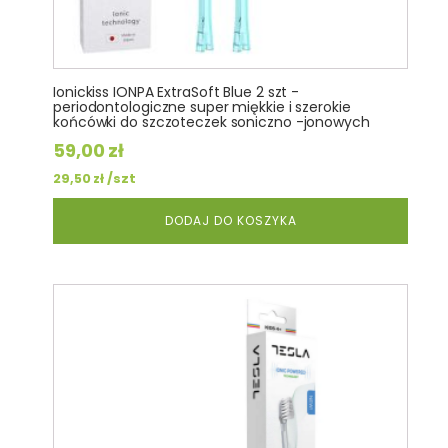
Ionickiss IONPA ExtraSoft Blue 2 szt -
periodontologiczne super miękkie i szerokie
końcówki do szczoteczek soniczno -jonowych
59,00
zł
/szt
29,50
zł
DODAJ DO KOSZYKA