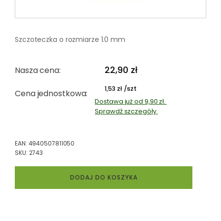
Szczoteczka o rozmiarze 1.0 mm
22,90
zł
Nasza cena:
/szt
1,53
zł
Cena jednostkowa:
Dostawa już od 9,90 zł.
Sprawdź szczegóły.
EAN:
4940507811050
SKU:
2743
ilość
DODAJ DO KOSZYKA
MIZUHA
szczoteczki
międzyzębowe
15