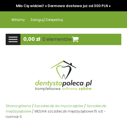
Miło Cię widzieć! ♦ Darmowa dostawa już od 300 PLN ♦
Witamy
Zaloguj/Zarejestruj
0,00
zł
0 elementów
Strona główna
/
Szczoteczki do mycia zębów
/
Szczoteczki
międzyzębowe
/ MIZUHA szczoteczki międzyzębowe 15 szt -
rozmiar S