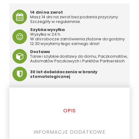
szt
-
14 dni na zwrot
rozmiar
Masz 14 dni na zwrot bez podania przyczyny.
S
Szczegóły w regulaminie.
Szybka wysyłka
Wysyłka w 24 h.
W dni robocze zamówienia złożone do godziny
12.30 wysyłamy tego samego dnia!
Dostawa
Tanie i szybkie dostawy do domu, Paczkomatów,
Automatów Paczkowych i Punktów Partnerskich
30 lat doświdaczenia w branży
stomatologicznej
OPIS
INFORMACJE DODATKOWE