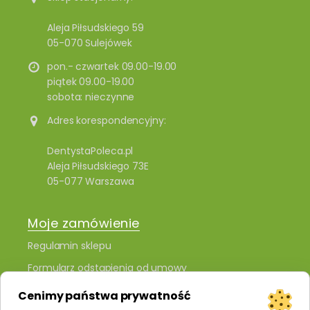
Aleja Piłsudskiego 59
05-070 Sulejówek
pon.- czwartek 09.00-19.00
piątek 09.00-19.00
sobota: nieczynne
Adres korespondencyjny:
DentystaPoleca.pl
Aleja Piłsudskiego 73E
05-077 Warszawa
Moje zamówienie
Regulamin sklepu
Formularz odstąpienia od umowy
Polityka prywatności i plików cookies
Cenimy państwa prywatność