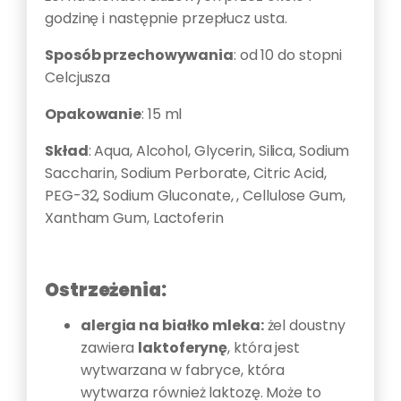
godzinę i następnie przepłucz usta.
Sposób przechowywania
: od 10 do stopni
Celcjusza
Opakowanie
: 15 ml
Skład
: Aqua, Alcohol, Glycerin, Silica, Sodium
Saccharin, Sodium Perborate, Citric Acid,
PEG-32, Sodium Gluconate, , Cellulose Gum,
Xantham Gum, Lactoferin
Ostrzeżenia:
alergia na białko mleka:
żel doustny
zawiera
laktoferynę
, która jest
wytwarzana w fabryce, która
wytwarza również laktozę. Może to