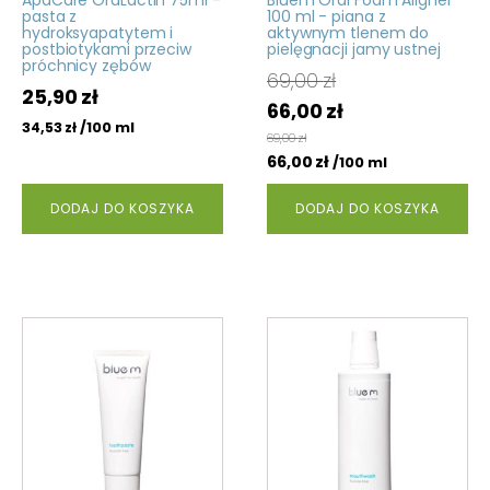
ApaCare OraLactin 75ml -
Bluem Oral Foam Aligner
pasta z
100 ml - piana z
hydroksyapatytem i
aktywnym tlenem do
postbiotykami przeciw
pielęgnacji jamy ustnej
próchnicy zębów
69,00
zł
25,90
zł
Pierwotna
Aktualna
66,00
zł
/100 ml
34,53
zł
cena
cena
69,00
zł
wynosiła:
66,00
zł
wynosi:
/100 ml
69,00 zł.
66,00 zł.
DODAJ DO KOSZYKA
DODAJ DO KOSZYKA