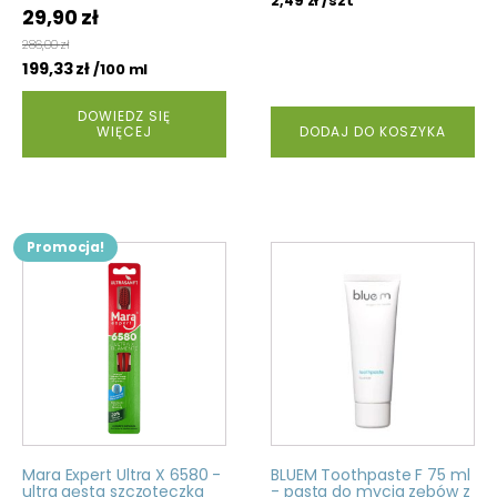
/szt
2,49
zł
Pierwotna
Aktualna
29,90
zł
cena
cena
286,00
zł
wynosiła:
199,33
zł
wynosi:
/100 ml
42,90 zł.
29,90 zł.
DOWIEDZ SIĘ
WIĘCEJ
DODAJ DO KOSZYKA
Promocja!
Mara Expert Ultra X 6580 -
BLUEM Toothpaste F 75 ml
ultra gęsta szczoteczka
- pasta do mycia zębów z