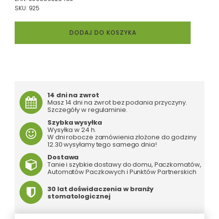
SKU:
925
ilość
DODAJ DO KOSZYKA
BLUEM
Gel
-
bioadhezyjny
żel
z
14 dni na zwrot
aktywnym
Masz 14 dni na zwrot bez podania przyczyny.
tlenem
Szczegóły w regulaminie.
na
Szybka wysyłka
miejscowe
Wysyłka w 24 h.
stany
W dni robocze zamówienia złożone do godziny
zapalne
12.30 wysyłamy tego samego dnia!
błon
Dostawa
śluzowych
Tanie i szybkie dostawy do domu, Paczkomatów,
i
Automatów Paczkowych i Punktów Partnerskich
dziąseł,
15
30 lat doświdaczenia w branży
stomatologicznej
ml