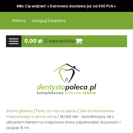
Miło Cię widzieć! ♦ Darmowa dostawa już od 300 PLN ♦
Witamy
Zaloguj/Zarejestruj
0,00
zł
0 elementów
Strona główna
/
Pasty do mycia zębów
/
Żele do stosowania
miejscowego w jamie ustnej
/ BLUEM Gel - bioadhezyjny żel z
aktywnym tlenem na miejscowe stany zapalne błon śluzowych i
dziąseł, 15 ml