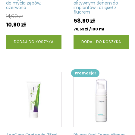
do mycia zębów,
aktywnym tlenem do
czerwona
implantów i dziąseł z
fluorem
14,90
zł
58,90
zł
Pierwotna
Aktualna
10,90
zł
/100 ml
78,53
zł
cena
cena
wynosiła:
wynosi:
DODAJ DO KOSZYKA
DODAJ DO KOSZYKA
14,90 zł.
10,90 zł.
Promocja!