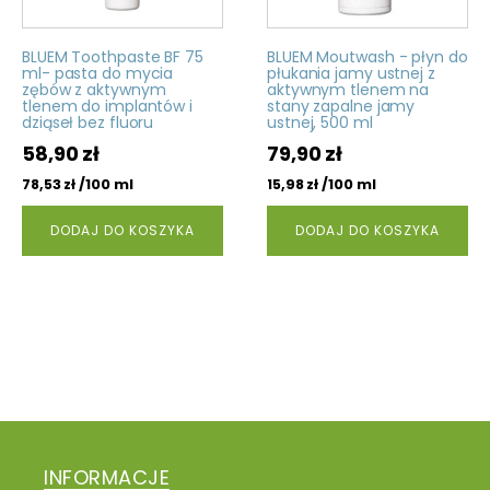
BLUEM Toothpaste BF 75
BLUEM Moutwash - płyn do
ml- pasta do mycia
płukania jamy ustnej z
zębów z aktywnym
aktywnym tlenem na
tlenem do implantów i
stany zapalne jamy
dziąseł bez fluoru
ustnej, 500 ml
58,90
zł
79,90
zł
/100 ml
/100 ml
78,53
zł
15,98
zł
DODAJ DO KOSZYKA
DODAJ DO KOSZYKA
INFORMACJE