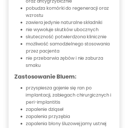
oraz antygrzybicznie
pobudza komórki do regeneracji oraz
wzrostu
zawiera jedynie naturalne składniki
nie wywołuje skutków ubocznych
skuteczność potwierdzona klinicznie
możliwość samodzielnego stosowania
przez pacjenta
nie przebarwia zębów i nie zaburza
smaku
Zastosowanie Bluem:
przyspiesza gojenie się ran po
implantacji, zabiegach chirurgicznych i
peri-implantitis
zapalenie dziąseł
zapalenia przyzębia
zapalenia błony śluzowej jamy ustnej