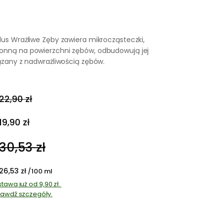
lus Wrażliwe Zęby zawiera mikrocząsteczki,
onną na powierzchni zębów, odbudowują jej
iązany z nadwrażliwością zębów.
22,90
zł
Pierwotna
Aktualna
19,90
zł
cena
cena
30,53
zł
wynosiła:
wynosi:
26,53
zł
/100 ml
22,90 zł.
19,90 zł.
tawa już od 9,90 zł.
awdź szczegóły.