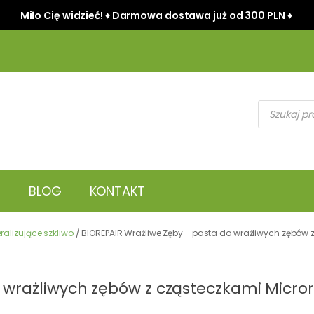
Miło Cię widzieć! ♦ Darmowa dostawa już od 300 PLN ♦
Wyszukiwark
produktów
BLOG
KONTAKT
alizujące szkliwo
/ BIOREPAIR Wrażliwe Zęby - pasta do wrażliwych zębów 
o wrażliwych zębów z cząsteczkami Micro