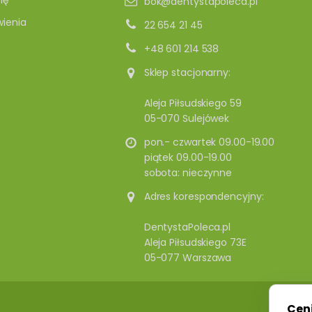
ię
bok@dentystapoleca.pl
ienia
22 654 21 45
+48 601 214 538
Sklep stacjonarny:
Aleja Piłsudskiego 59
05-070 Sulejówek
pon.- czwartek 09.00-19.00
piątek 09.00-19.00
sobota: nieczynne
Adres korespondencyjny:
DentystaPoleca.pl
Aleja Piłsudskiego 73E
05-077 Warszawa
Cen