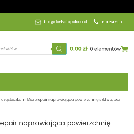
bok@dentystapoleca.pl
601 214 538
a
0,00
zł
0 elementów
z cząsteczkami Microrepair naprawiająca powierzchnię szkliwa, bez
repair naprawiająca powierzchnię