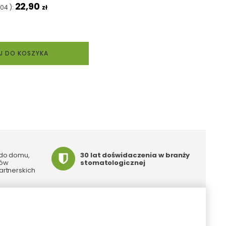
22,90
-04
):
zł
J DO KOSZYKA
 do domu,
30 lat doświdaczenia w branży
tów
stomatologicznej
artnerskich