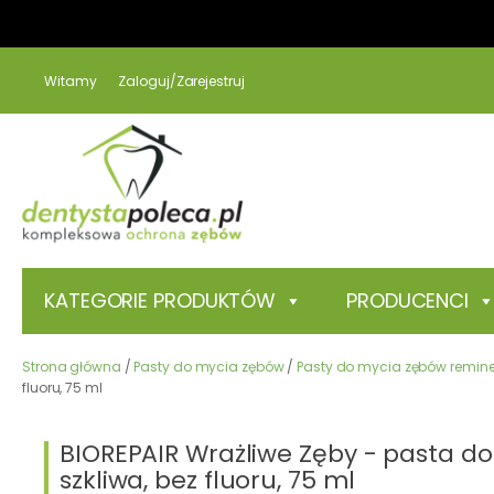
Witamy
Zaloguj/Zarejestruj
KATEGORIE PRODUKTÓW
PRODUCENCI
Strona główna
/
Pasty do mycia zębów
/
Pasty do mycia zębów reminer
fluoru, 75 ml
BIOREPAIR Wrażliwe Zęby - pasta d
szkliwa, bez fluoru, 75 ml