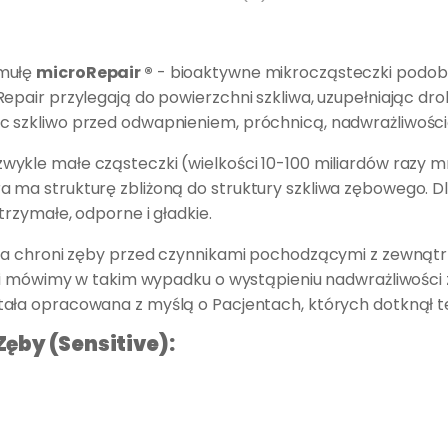
rmułę
microRepair ®
- bioaktywne mikrocząsteczki podob
pair przylegają do powierzchni szkliwa, uzupełniając dro
 szkliwo przed odwapnieniem, próchnicą, nadwrażliwością
zwykle małe cząsteczki (wielkości 10-100 miliardów razy mn
ma strukturę zbliżoną do struktury szkliwa zębowego. Dl
trzymałe, odporne i gładkie.
ra chroni zęby przed czynnikami pochodzącymi z zewnątrz
e i mówimy w takim wypadku o wystąpieniu nadwrażliwości
tała opracowana z myślą o Pacjentach, których dotknął t
Zęby (Sensitive):