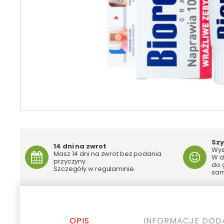
Szy
14 dni na zwrot
Wys
Masz 14 dni na zwrot bez podania
W d
przyczyny.
do 
Szczegóły w regulaminie.
sam
OPIS
INFORMACJE DO