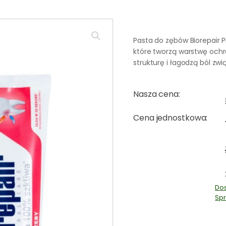
Pasta do zębów Biorepair P
które tworzą warstwę ochr
strukturę i łagodzą ból zw
Nasza cena:
Cena jednostkowa:
Dos
Spr