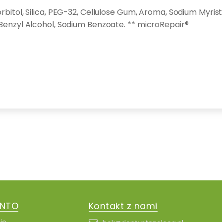
orbitol, Silica, PEG-32, Cellulose Gum, Aroma, Sodium Myri
 Benzyl Alcohol, Sodium Benzoate. ** microRepair®
ONTO
Kontakt z nami