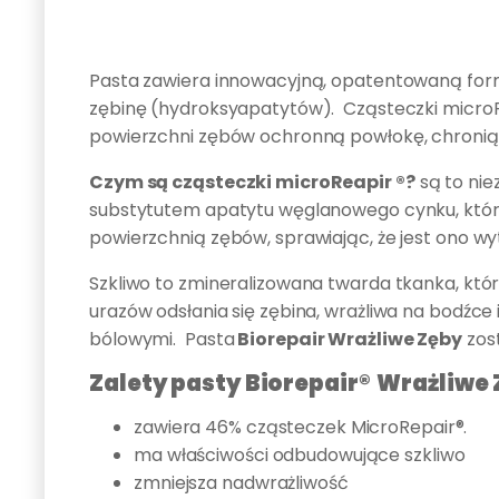
Opis
Pasta zawiera innowacyjną, opatentowaną fo
zębinę (hydroksyapatytów). Cząsteczki microRe
powierzchni zębów ochronną powłokę, chroniąc
Czym są cząsteczki microReapir ®?
są to nie
substytutem apatytu węglanowego cynku, która 
powierzchnią zębów, sprawiając, że jest ono wy
Szkliwo to zmineralizowana twarda tkanka, któ
urazów odsłania się zębina, wrażliwa na bodźc
bólowymi. Pasta
Biorepair Wrażliwe Zęby
zos
Zalety pasty Biorepair® Wrażliwe 
zawiera 46% cząsteczek MicroRepair®.
ma właściwości odbudowujące szkliwo
zmniejsza nadwrażliwość