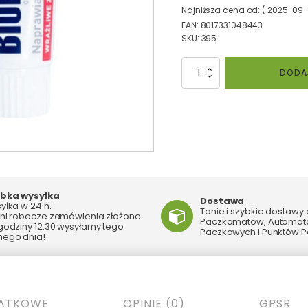
Najniższa cena od: (
2025-09
EAN:
8017331048443
SKU:
395
ilość
DODA
BIOREPAIR
Wrażliwe
Zęby
-
pasta
do
wrażliwych
zębów
z
bka wysyłka
cząsteczkami
Dostawa
yłka w 24 h.
Tanie i szybkie dostawy
Microrepair
ni robocze zamówienia złożone
Paczkomatów, Automa
godziny 12.30 wysyłamy tego
naprawiająca
Paczkowych i Punktów P
ego dnia!
powierzchnię
szkliwa,
bez
fluoru,
75
DATKOWE
OPINIE (0)
GPSR
ml