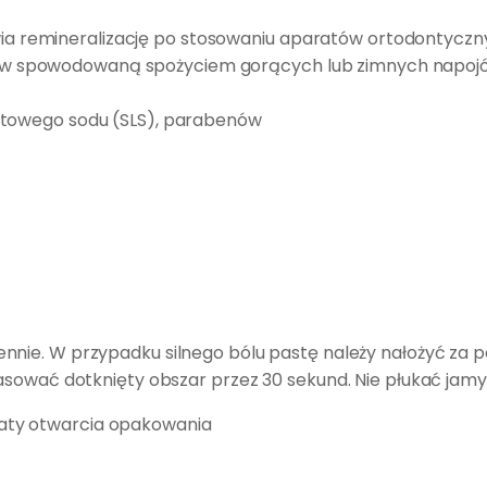
ia remineralizację po stosowaniu aparatów ortodontycz
bów spowodowaną spożyciem gorących lub zimnych napojó
lfatowego sodu (SLS), parabenów
iennie. W przypadku silnego bólu pastę należy nałożyć z
asować dotknięty obszar przez 30 sekund. Nie płukać jam
 daty otwarcia opakowania